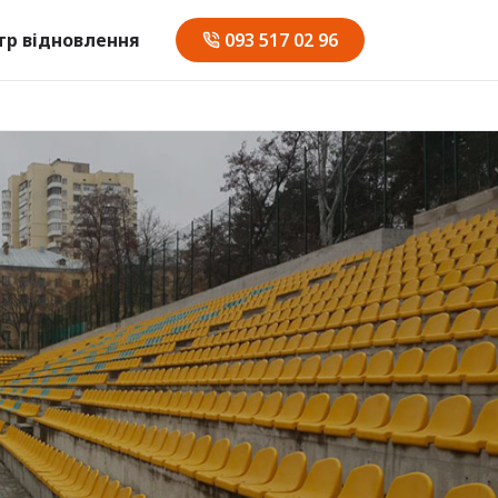
тр відновлення
093 517 02 96