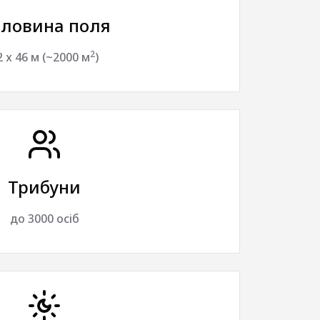
ловина поля
2
2 х 46 м (~2000 м
)
Трибуни
до 3000 осіб